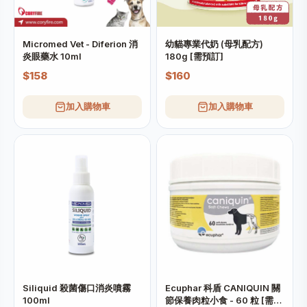
Micromed Vet - Diferion 消
幼貓專業代奶 (母乳配方)
炎眼藥水 10ml
180g [需預訂]
$158
$160
加入購物車
加入購物車
Siliquid 殺菌傷口消炎噴霧
Ecuphar 科盾 CANIQUIN 關
100ml
節保養肉粒小食 - 60 粒 [需預