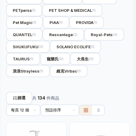
PETperss
PET SHOP & MEDICAL
(1)
(1)
Pet Magic
PIAA
PROVIDA
(1)
(1)
(1)
QUANTEL
Resvantage
Royal-Pets
(1)
(2)
(4)
SHUKUFUKU
SOLANO ECOLIFE
(3)
(1)
TAURUS
寵樂氏
大長生
(1)
(0)
(0)
浪浪Strayless
維克Virbac
(1)
(1)
篩選
共
134
件商品