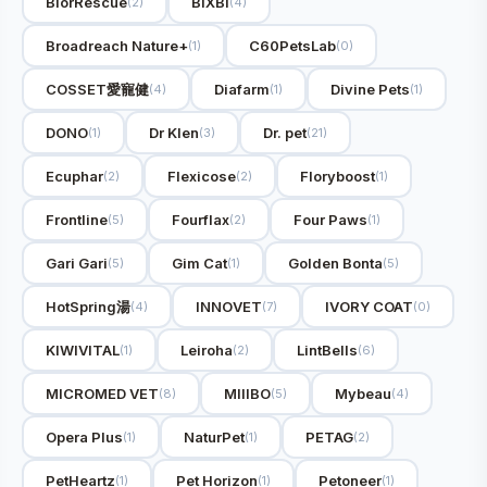
BiorRescue
BIXBI
(2)
(4)
Broadreach Nature+
C60PetsLab
(1)
(0)
COSSET愛寵健
Diafarm
Divine Pets
(4)
(1)
(1)
DONO
Dr Klen
Dr. pet
(1)
(3)
(21)
Ecuphar
Flexicose
Floryboost
(2)
(2)
(1)
Frontline
Fourflax
Four Paws
(5)
(2)
(1)
Gari Gari
Gim Cat
Golden Bonta
(5)
(1)
(5)
HotSpring湯
INNOVET
IVORY COAT
(4)
(7)
(0)
KIWIVITAL
Leiroha
LintBells
(1)
(2)
(6)
MICROMED VET
MIIIBO
Mybeau
(8)
(5)
(4)
Opera Plus
NaturPet
PETAG
(1)
(1)
(2)
PetHeartz
Pet Horizon
Petoneer
(1)
(1)
(1)