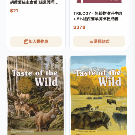
胡蘿蔔貓主食罐(腸道護理配
方)
$21
TRILOGY - 無穀物澳洲牛肉
+ 5%紐西蘭羊肺凍乾成貓糧
(需預訂)
$378
加入購物車
選擇款式