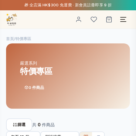
🎁 全店滿 HK$300 免運費 · 新會員註冊即享 9 折
首頁
/
特價專區
嚴選系列
特價專區
0 件商品
篩選
共
0
件商品