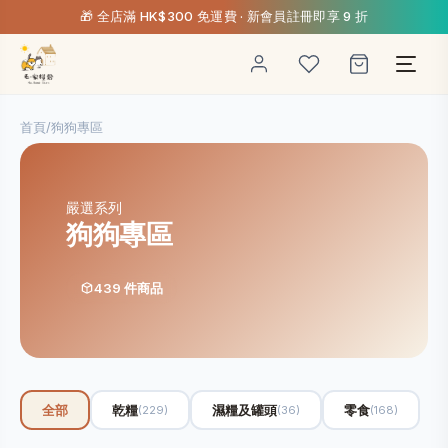
🎁 全店滿 HK$300 免運費 · 新會員註冊即享 9 折
首頁
/
狗狗專區
嚴選系列
狗狗專區
439 件商品
全部
乾糧
濕糧及罐頭
零食
(229)
(36)
(168)