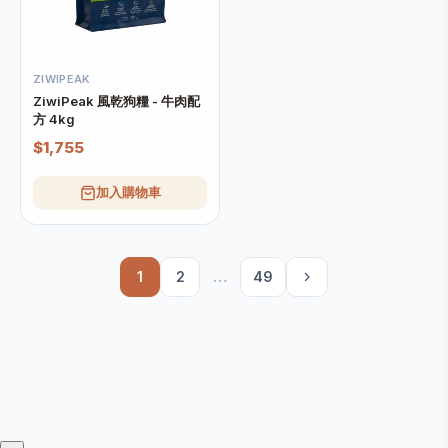
ZIWIPEAK
ZiwiPeak 風乾狗糧 - 牛肉配
方 4kg
$1,755
加入購物車
1
2
…
49