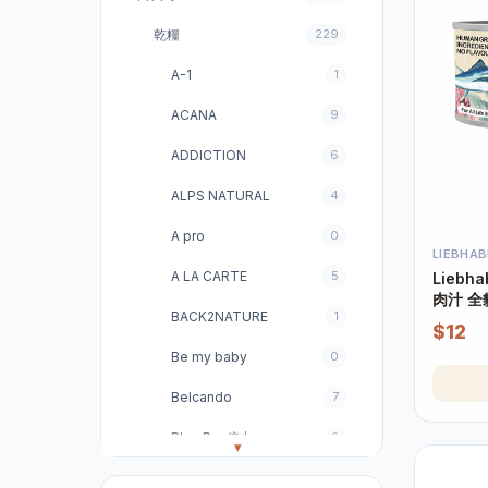
乾糧
229
A-1
1
ACANA
9
ADDICTION
6
ALPS NATURAL
4
A pro
0
LIEBHAB
A LA CARTE
5
Liebhaber 無穀物 吞
肉汁 全
BACK2NATURE
1
$12
Be my baby
0
Belcando
7
Blue Bay倍力
3
Brabanconne
8