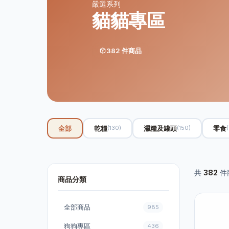
嚴選系列
貓貓專區
382 件商品
全部
乾糧
濕糧及罐頭
零食
(130)
(150)
共
382
件
商品分類
全部商品
985
狗狗專區
436