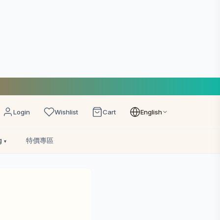
Login
Wishlist
Cart
English
g
特價專區