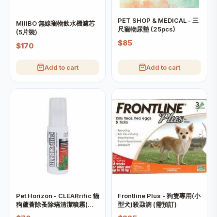
PET SHOP & MEDICAL - 三
MIIIBO 無線寵物飲水機濾芯
尺寵物尿墊 (25pcs)
(5片裝)
$85
$170
Add to cart
Add to cart
Pet Horizon - CLEARrific 貓
Frontline Plus - 狗隻專用(小
狗蘆薈除蚤除蟎清潔噴霧(抗
型犬)殺蝨滴 (需預訂)
菌消炎) 60ml