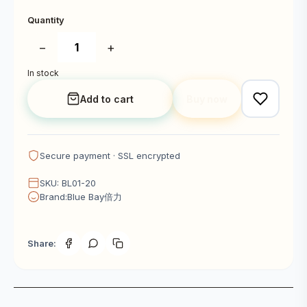
Quantity
−
+
In stock
Add to cart
Buy now
Secure payment · SSL encrypted
SKU: BL01-20
Brand:Blue Bay倍力
Share: