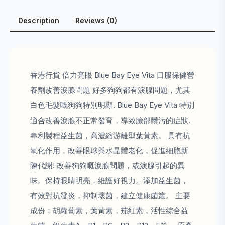
Description
Reviews (0)
香港行貨 倍力亮眼 Blue Bay Eye Vita 口服保健營
養劑改善淚腺問題 好多狗狗都有淚腺問題，尤其
白色毛髮嘅狗狗特別明顯. Blue Bay Eye Vita 特別
適合改善淚腺不正常發育，導致臉部髒污的症狀.
專利製程益生菌，高濃縮游離型葉黃素。 具有抗
氧化作用，改善眼球與水晶體老化，促進細胞新
陳代謝! 改善狗狗嘅淚腺問題，或淚腺引起的異
味。保持眼睛明亮，維護好視力。添加益生菌，
有效對抗發炎，抑制壞菌，建立健康菌叢。 主要
成份：胡蘿蔔素，葉黃素，茄紅素，活性綜合益