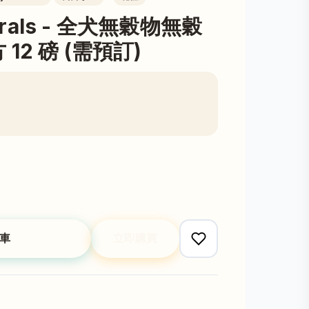
turals - 全犬無穀物無穀
12 磅 (需預訂)
車
立即購買