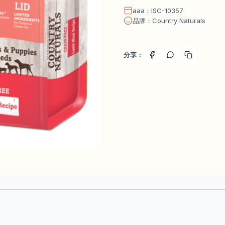
aaa：ISC-10357
品牌：Country Naturals
分享：